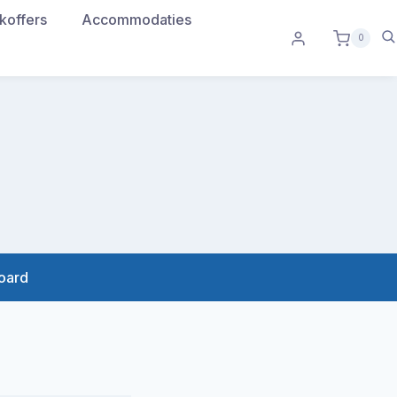
koffers
Accommodaties
0
board