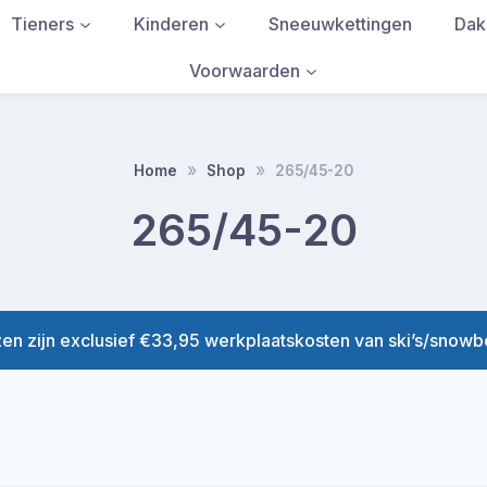
Tieners
Kinderen
Sneeuwkettingen
Dak
Voorwaarden
ef
atief
Recreatief
Recreatief
Ski
Recreatief
Recreatief
Ski
Home
Shop
265/45-20
hoenen
Schoenen
Schoenen
rd
derd
Gevorderd
Gevorderd
265/45-20
owboard
Snowboard
Snowboard
Andere
Andere
hoenen
Schoenen
Schoenen
winkel
winkel
kiezen
kiezen
p
Bindingen
0-
hoenen
9
zen zijn exclusief €33,95 werkplaatskosten van ski’s/snow
jaar
dingen
ap/flow
dingen