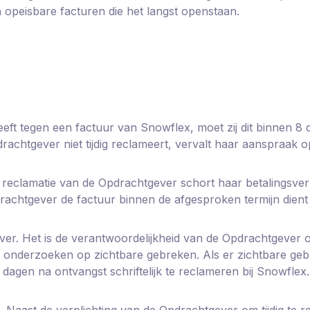
 opeisbare facturen die het langst openstaan.
ft tegen een factuur van Snowflex, moet zij dit binnen 8
pdrachtgever niet tijdig reclameert, vervalt haar aanspraak o
reclamatie van de Opdrachtgever schort haar betalingsverpl
achtgever de factuur binnen de afgesproken termijn dient 
er. Het is de verantwoordelijkheid van de Opdrachtgever 
e onderzoeken op zichtbare gebreken. Als er zichtbare gebr
agen na ontvangst schriftelijk te reclameren bij Snowflex.
. Naast de verplichting van de Opdrachtgever om tijdig te r