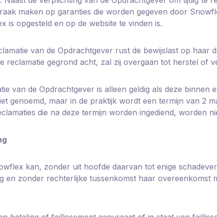
aak maken op garanties die worden gegeven door Snowfle
x is opgesteld en op de website te vinden is.
 reclamatie van de Opdrachtgever rust de bewijslast op haar 
reclamatie gegrond acht, zal zij overgaan tot herstel of v
tie van de Opdrachtgever is alleen geldig als deze binnen e
 niet genoemd, maar in de praktijk wordt een termijn van 2
eclamaties die na deze termijn worden ingediend, worden n
ng
owflex kan, zonder uit hoofde daarvan tot enige schadever
ngang en zonder rechterlijke tussenkomst haar overeenkomst
 betaling of faillissement aanvraagt of in staat van failli