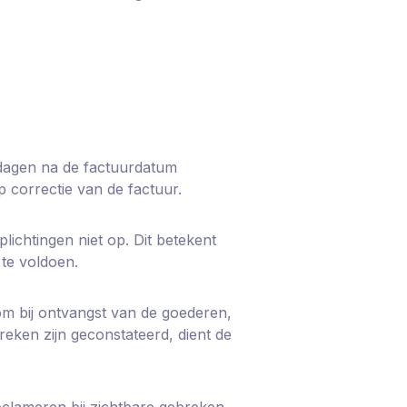
 dagen na de factuurdatum
p correctie van de factuur.
ichtingen niet op. Dit betekent
te voldoen.
om bij ontvangst van de goederen,
eken zijn geconstateerd, dient de
eclameren bij zichtbare gebreken,