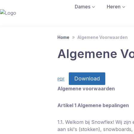
Doorgaan
Dames
Heren
naar
inhoud
Home
Algemene Voorwaarden
Recreatief
Recreatief
Ski
Recreati
Recre
Ski
Algemene V
Schoenen
Sc
Gevorderd
Gevorderd
Gevorde
Gevor
Snowboard
Sn
Andere
Andere
Expert
Expert
Expert
Expert
Schoenen
Sc
winkel
winkel
kiezen
kiezen
Download
Step
Ste
PDF
On
On
Algemene voorwaarden
Schoenen
Sc
&
&
Bindingen
Bin
Artikel 1 Algemene bepalingen
Strap/flow
Str
bindingen
bin
1.1. Welkom bij Snowflex! Wij zij
aan ski's (stokken), snowboards,