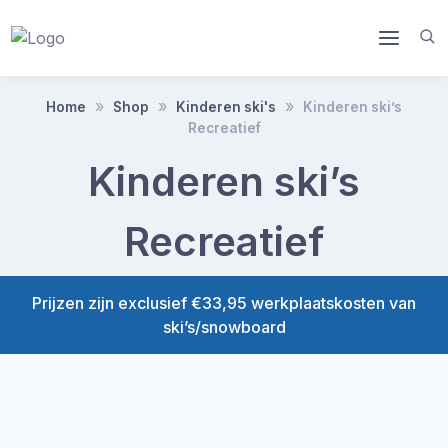
Doorgaan
naar
inhoud
Home
Shop
Kinderen ski's
Kinderen ski’s
Recreatief
Kinderen ski’s
Recreatief
Prijzen zijn exclusief €33,95 werkplaatskosten van
ski’s/snowboard