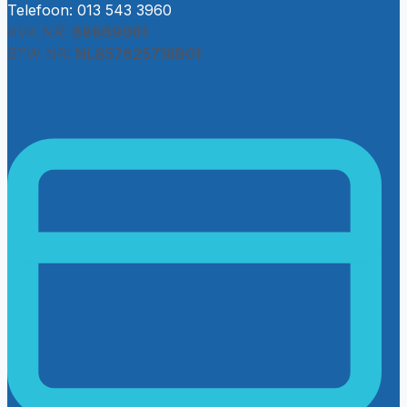
Telefoon: 013 543 3960
KVK NR:
68869061
BTW NR:
NL857625718B01