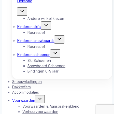
Toggle
submenu
Andere winkel kiezen
Toggle
Kinderen ski's
submenu
Recreatief
Toggle
Kinderen snowboards
submenu
Recreatief
Toggle
Kinderen schoenen
submenu
Ski Schoenen
Snowboard Schoenen
Bindingen 0-9 jaar
Sneeuwkettingen
Dakkoffers
Accommodaties
Toggle
Voorwaarden
submenu
Voorwaarden & Aansprakelijkheid
Verhuurvoorwaarden