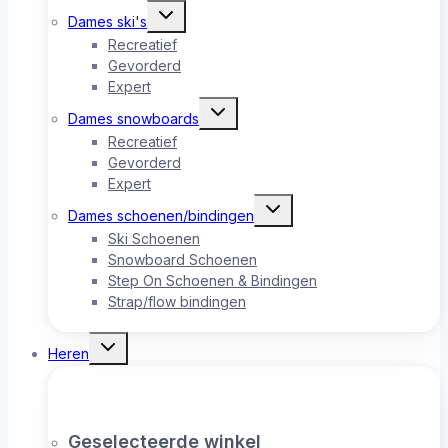
Toggle
Dames ski's
submenu
Recreatief
Gevorderd
Expert
Toggle
Dames snowboards
submenu
Recreatief
Gevorderd
Expert
Toggle
Dames schoenen/bindingen
submenu
Ski Schoenen
Snowboard Schoenen
Step On Schoenen & Bindingen
Strap/flow bindingen
Toggle
Heren
submenu
Geselecteerde winkel