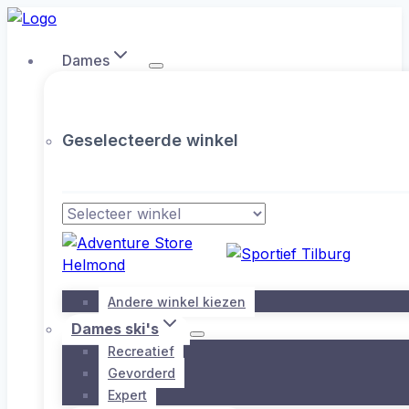
Doorgaan
naar
Dames
inhoud
Geselecteerde winkel
Andere winkel kiezen
Dames ski's
Recreatief
Gevorderd
Expert