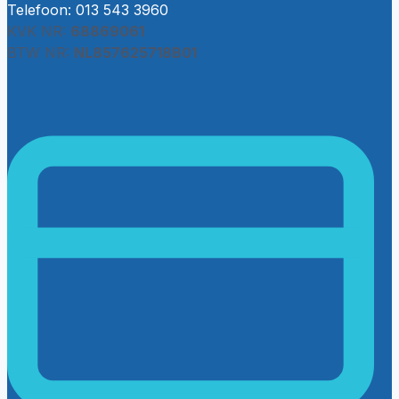
Telefoon: 013 543 3960
KVK NR:
68869061
BTW NR:
NL857625718B01