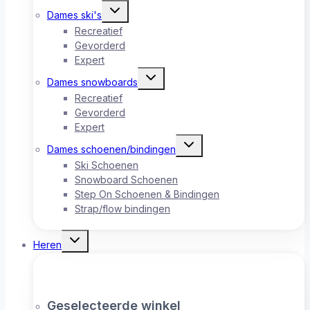
Toggle
Dames ski's
submenu
Recreatief
Gevorderd
Expert
Toggle
Dames snowboards
submenu
Recreatief
Gevorderd
Expert
Toggle
Dames schoenen/bindingen
submenu
Ski Schoenen
Snowboard Schoenen
Step On Schoenen & Bindingen
Strap/flow bindingen
Toggle
Heren
submenu
Geselecteerde winkel