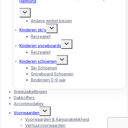
Toggle
submenu
Andere winkel kiezen
Toggle
Kinderen ski's
submenu
Recreatief
Toggle
Kinderen snowboards
submenu
Recreatief
Toggle
Kinderen schoenen
submenu
Ski Schoenen
Snowboard Schoenen
Bindingen 0-9 jaar
Sneeuwkettingen
Dakkoffers
Accommodaties
Toggle
Voorwaarden
submenu
Voorwaarden & Aansprakelijkheid
Verhuurvoorwaarden